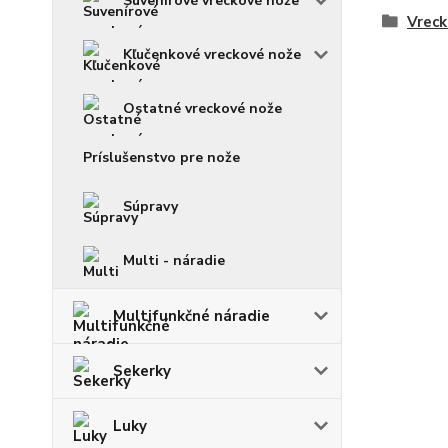
Suvenírové vreckové nože
Vreck
Kľučenkové vreckové nože
Ostatné vreckové nože
Príslušenstvo pre nože
Súpravy
Multi - náradie
Multifunkčné náradie
Sekerky
Luky