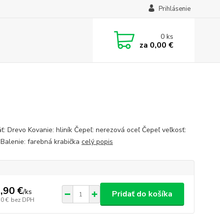
Prihlásenie
0
ks
za
0,00 €
ť: Drevo Kovanie: hliník Čepeľ: nerezová oceľ Čepeľ veľkosť:
 Balenie: farebná krabička
celý popis
,90 €
/
ks
Pridať do košíka
30 €
bez DPH