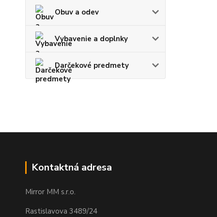
Obuv a odev
Vybavenie a doplnky
Darčekové predmety
Kontaktná adresa
Mirror MM s.r.o.
Rastislavova 3489/24