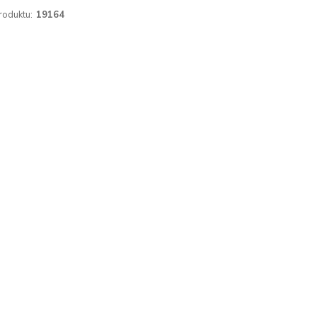
roduktu:
19164