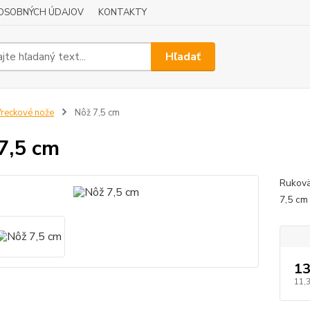
OSOBNÝCH ÚDAJOV
KONTAKTY
Hľadať
reckové nože
Nôž 7,5 cm
7,5 cm
Rukovä
7,5 cm
13
11,