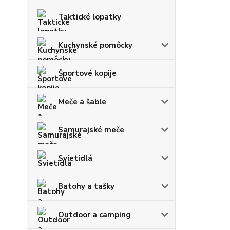
Taktické lopatky
Kuchynské pomôcky
Športové kopije
Meče a šable
Samurajské meče
Svietidlá
Batohy a tašky
Outdoor a camping