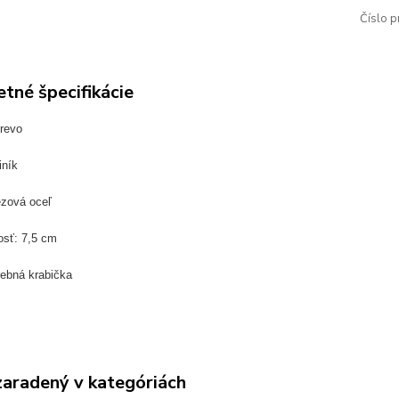
Číslo p
tné špecifikácie
revo
iník
ezová oceľ
osť: 7,5 cm
rebná krabička
zaradený v kategóriách