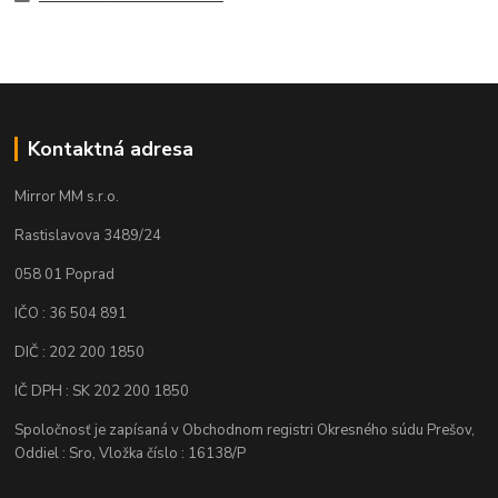
Kontaktná adresa
Mirror MM s.r.o.
Rastislavova 3489/24
058 01 Poprad
IČO : 36 504 891
DIČ : 202 200 1850
IČ DPH : SK 202 200 1850
Spoločnosť je zapísaná v Obchodnom registri Okresného súdu Prešov,
Oddiel : Sro, Vložka číslo : 16138/P