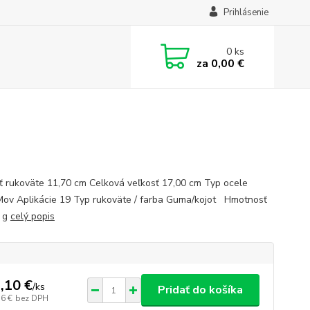
Prihlásenie
0
ks
za
0,00 €
ť rukoväte 11,70 cm Celková veľkosť 17,00 cm Typ ocele
ov Aplikácie 19 Typ rukoväte / farba Guma/kojot Hmotnosť
0 g
celý popis
,10 €
/
ks
Pridať do košíka
36 €
bez DPH