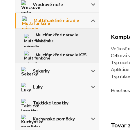
Vreckové nože
Multifunkčné náradie
Multifunkčné náradie
Komple
Martinez
Veľkosť 
Multifunkčné náradie K25
Celková 
Typ oce
Aplikácie
Sekerky
Typ rukov
Luky
Hmotnos
Taktické lopatky
Kuchynské pomôcky
Tovar 