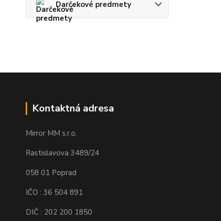
Darčekové predmety
Kontaktná adresa
Mirror MM s.r.o.
Rastislavova 3489/24
058 01 Poprad
IČO : 36 504 891
DIČ : 202 200 1850