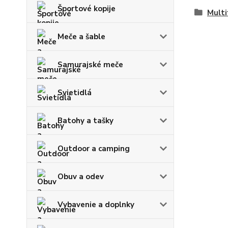
Športové kopije
Multi
Meče a šable
Samurajské meče
Svietidlá
Batohy a tašky
Outdoor a camping
Obuv a odev
Vybavenie a doplnky