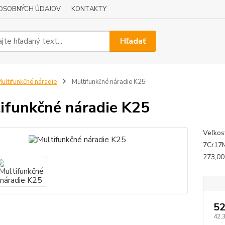
OSOBNÝCH ÚDAJOV
KONTAKTY
Hľadať
ultifunkčné náradie
Multifunkčné náradie K25
ifunkčné náradie K25
Veľkos
7Cr17M
273,0
52
42,