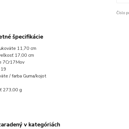
Číslo p
tné špecifikácie
rukoväte 11,70 cm
veľkosť 17,00 cm
le 7Cr17Mov
 19
äte / farba Guma/kojot
ť 273,00 g
zaradený v kategóriách