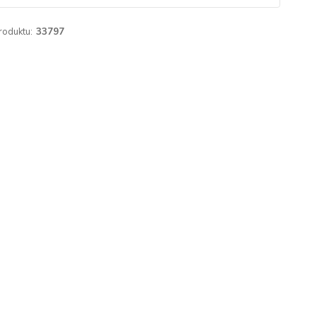
roduktu:
33797