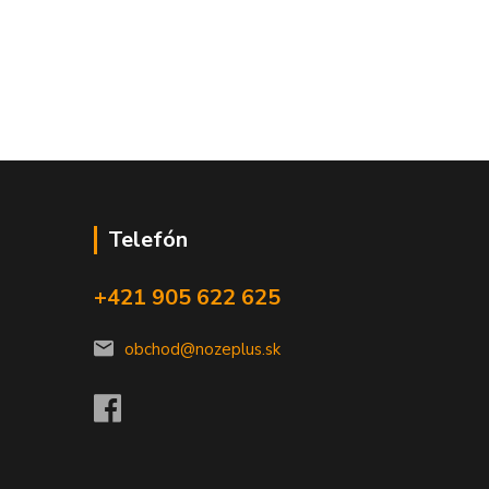
Telefón
+421 905 622 625
obchod@nozeplus.sk