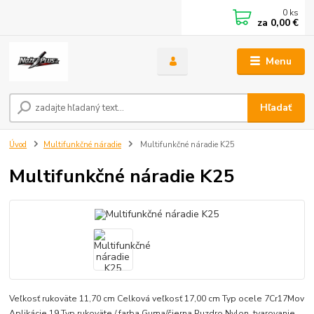
0
ks
za
0,00 €
Menu
Hľadať
Úvod
Multifunkčné náradie
Multifunkčné náradie K25
Multifunkčné náradie K25
Veľkosť rukoväte 11,70 cm Celková veľkosť 17,00 cm Typ ocele 7Cr17Mov
Aplikácie 19 Typ rukoväte / farba Guma/čierna Puzdro Nylon, tvarovanie,