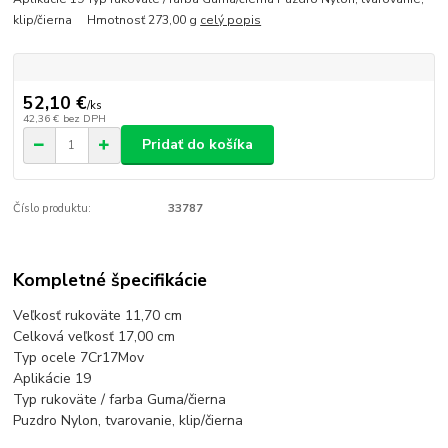
klip/čierna Hmotnosť 273,00 g
celý popis
52,10 €
/
ks
42,36 €
bez DPH
Pridať do košíka
Číslo produktu:
33787
Kompletné špecifikácie
Veľkosť rukoväte 11,70 cm
Celková veľkosť 17,00 cm
Typ ocele 7Cr17Mov
Aplikácie 19
Typ rukoväte / farba Guma/čierna
Puzdro Nylon, tvarovanie, klip/čierna