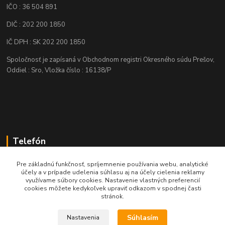
IČO : 36 504 891
DIČ : 202 200 1850
IČ DPH : SK 202 200 1850
Spoločnosť je zapísaná v Obchodnom registri Okresného súdu Prešov,
Oddiel : Sro, Vložka číslo : 16138/P
Telefón
+421 905 622 625
Pre základnú funkčnosť, spríjemnenie používania webu, analytické
účely a v prípade udelenia súhlasu aj na účely cielenia reklamy
využívame súbory cookies. Nastavenie vlastných preferencií
obchod@nozeplus.sk
cookies môžete kedykoľvek upraviť odkazom v spodnej časti
stránok.
Súhlasím
Nastavenia