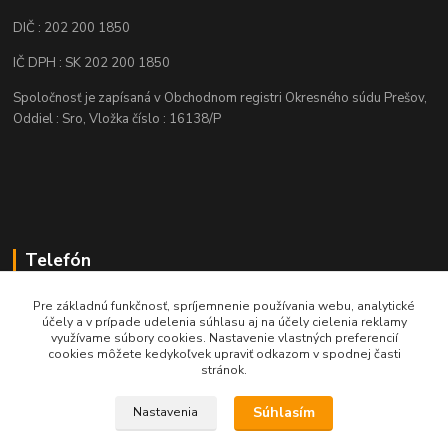
DIČ : 202 200 1850
IČ DPH : SK 202 200 1850
Spoločnosť je zapísaná v Obchodnom registri Okresného súdu Prešov,
Oddiel : Sro, Vložka číslo : 16138/P
Telefón
+421 905 622 625
Pre základnú funkčnosť, spríjemnenie používania webu, analytické
účely a v prípade udelenia súhlasu aj na účely cielenia reklamy
využívame súbory cookies. Nastavenie vlastných preferencií
obchod@nozeplus.sk
cookies môžete kedykoľvek upraviť odkazom v spodnej časti
stránok.
Súhlasím
Nastavenia