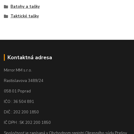
Batohy a tašky
Taktické tašky
Kontaktná adresa
Mirror MM s.r.o.
Rastislavova 3489/24
058 01 Poprad
IČO : 36 504 891
DIČ : 202 200 1850
IČ DPH : SK 202 200 1850
Spoločnosť je zapísaná v Obchodnom registri Okresného súdu Prešov,