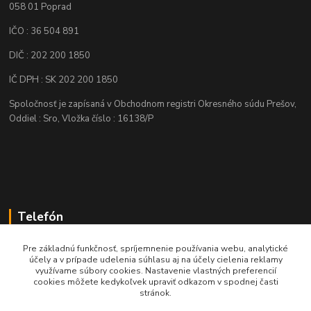
058 01 Poprad
IČO : 36 504 891
DIČ : 202 200 1850
IČ DPH : SK 202 200 1850
Spoločnosť je zapísaná v Obchodnom registri Okresného súdu Prešov,
Oddiel : Sro, Vložka číslo : 16138/P
Telefón
+421 905 622 625
Pre základnú funkčnosť, spríjemnenie používania webu, analytické
účely a v prípade udelenia súhlasu aj na účely cielenia reklamy
využívame súbory cookies. Nastavenie vlastných preferencií
obchod@nozeplus.sk
cookies môžete kedykoľvek upraviť odkazom v spodnej časti
stránok.