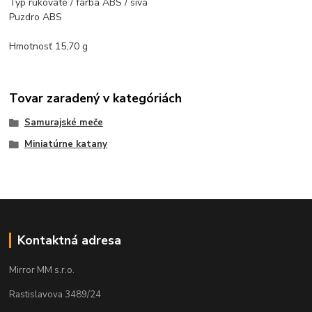
Typ rukoväte / farba ABS / sivá
Puzdro ABS
Hmotnosť 15,70 g
Tovar zaradený v kategóriách
Samurajské meče
Miniatúrne katany
Kontaktná adresa
Mirror MM s.r.o.
Rastislavova 3489/24