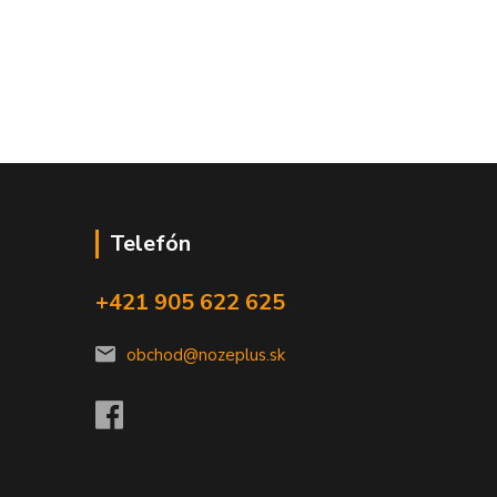
Telefón
+421 905 622 625
obchod@nozeplus.sk