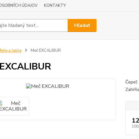
OSOBNÝCH ÚDAJOV
KONTAKTY
Hľadať
eče a šable
Meč EXCALIBUR
 EXCALIBUR
Čepeľ:
Zahŕňa
12
100