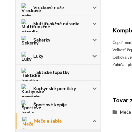
Vreckové nože
Multifunkčné náradie
Komple
Sekerky
Čepeľ: ner
Veľkosť če
Luky
Celková ve
Zahŕňa: pl
Taktické lopatky
Kuchynské pomôcky
Tovar 
Športové kopije
Meče 
Meče a šable