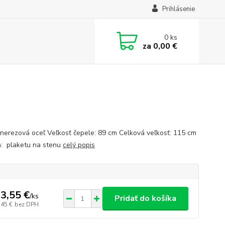
Prihlásenie
0
ks
za
0,00 €
 nerezová oceľ Veľkosť čepele: 89 cm Celková veľkosť: 115 cm
: plaketu na stenu
celý popis
3,55 €
/
ks
Pridať do košíka
,45 €
bez DPH