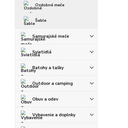
Ozdobné meče
Šable
Samurajské meče
Svietidlá
Batohy a tašky
Outdoor a camping
Obuv a odev
Vybavenie a doplnky