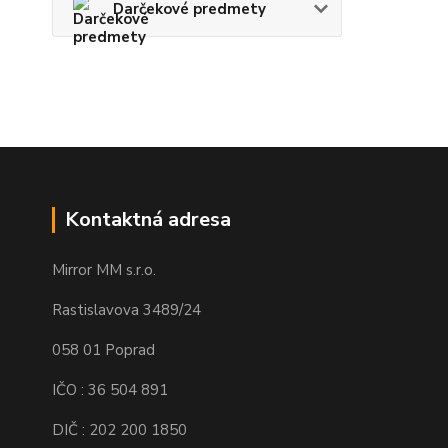
Darčekové predmety
Kontaktná adresa
Mirror MM s.r.o.
Rastislavova 3489/24
058 01 Poprad
IČO : 36 504 891
DIČ : 202 200 1850