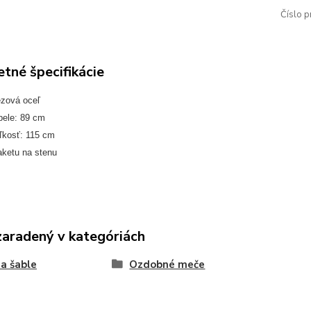
Číslo p
tné špecifikácie
ezová oceľ
pele: 89 cm
ľkosť: 115 cm
aketu na stenu
zaradený v kategóriách
a šable
Ozdobné meče