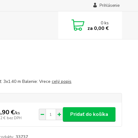
Prihlásenie
0
ks
za
0,00 €
ť: 3x1.40 m Balenie: Vrece
celý popis
,90 €
/
ks
Pridať do košíka
32 €
bez DPH
roduktu:
33737