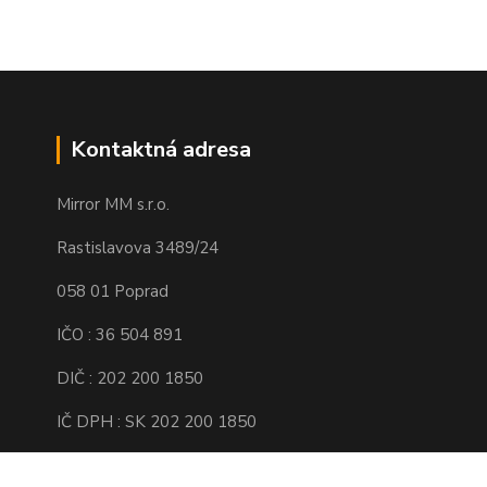
Kontaktná adresa
Mirror MM s.r.o.
Rastislavova 3489/24
058 01 Poprad
IČO : 36 504 891
DIČ : 202 200 1850
IČ DPH : SK 202 200 1850
Spoločnosť je zapísaná v Obchodnom