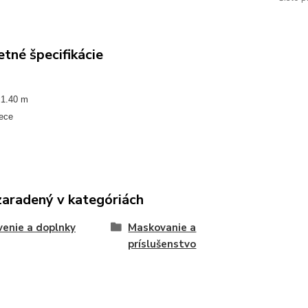
tné špecifikácie
x1.40 m
rece
zaradený v kategóriách
enie a doplnky
Maskovanie a
príslušenstvo