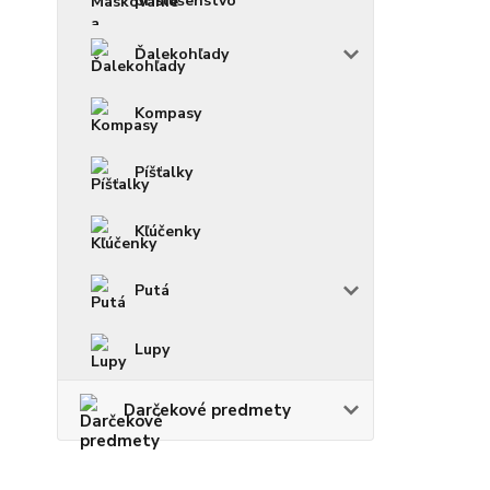
príslušenstvo
Ďalekohľady
Kompasy
Píšťalky
Kľúčenky
Putá
Lupy
Darčekové predmety