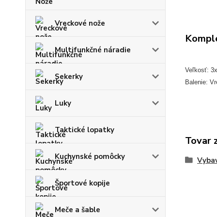
Vreckové nože
Komple
Multifunkčné náradie
Veľkosť: 3
Sekerky
Balenie: V
Luky
Taktické lopatky
Tovar 
Kuchynské pomôcky
Vybav
Športové kopije
Meče a šable