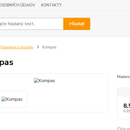
OSOBNÝCH ÚDAJOV
KONTAKTY
Hľadať
ybavenie a doplnky
Kompas
pas
Materiá
8,
6,91
Číslo p