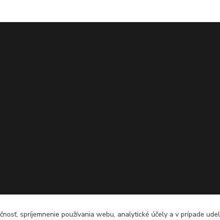
čnosť, spríjemnenie používania webu, analytické účely a v prípade udel