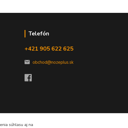
Telefón
+421 905 622 625
obchod@nozeplus.sk
enia súhlasu aj na