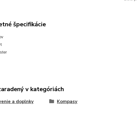
tné špecifikácie
ov
t
ster
zaradený v kategóriách
enie a doplnky
Kompasy