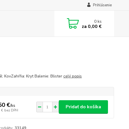
Prihlásenie
0
ks
za
0,00 €
l: KovZahŕňa: Kryt Balenie: Blister
celý popis
50 €
/
ks
Pridať do košíka
 €
bez DPH
roduktu:
33149