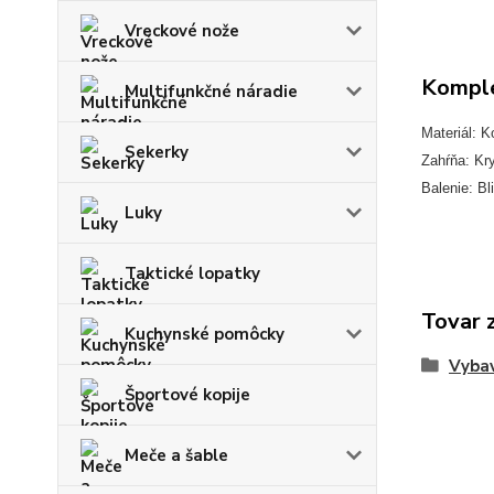
Vreckové nože
Komple
Multifunkčné náradie
Materiál: K
Sekerky
Zahŕňa: Kry
Balenie: Bli
Luky
Taktické lopatky
Tovar 
Kuchynské pomôcky
Vybav
Športové kopije
Meče a šable