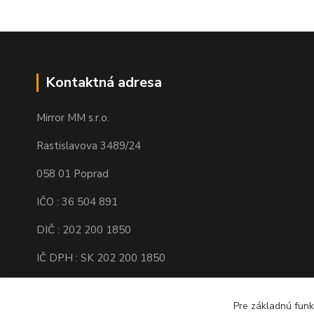
Kontaktná adresa
Mirror MM s.r.o.
Rastislavova 3489/24
058 01 Poprad
IČO : 36 504 891
DIČ : 202 200 1850
IČ DPH : SK 202 200 1850
Spoločnosť je zapísaná v Obchodnom
registri Okresného súdu Prešov, Oddiel :
Pre základnú funk