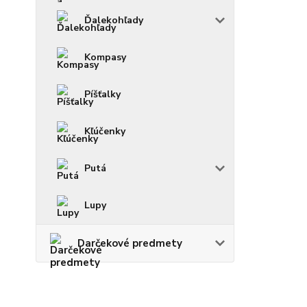
Ďalekohľady
Kompasy
Píšťalky
Kľúčenky
Putá
Lupy
Darčekové predmety