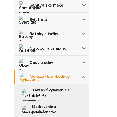
Samurajské meče
Svietidlá
Batohy a tašky
Outdoor a camping
Obuv a odev
Vybavenie a doplnky
Taktické vybavenie a
doplnky
Maskovanie a
príslušenstvo