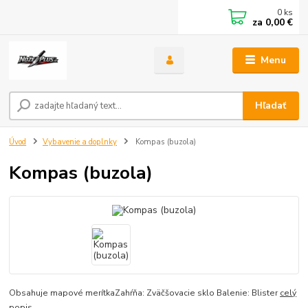
0
ks
za
0,00 €
Menu
Hľadať
Úvod
Vybavenie a doplnky
Kompas (buzola)
Kompas (buzola)
Obsahuje mapové merítkaZahŕňa: Zväčšovacie sklo Balenie: Blister
celý
popis