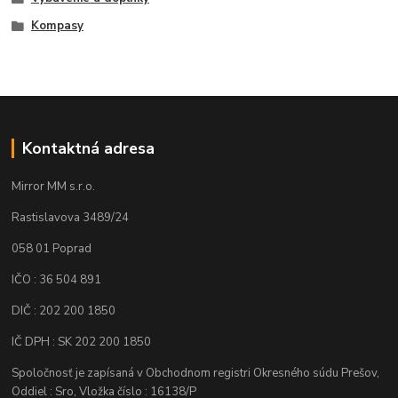
Kompasy
Kontaktná adresa
Mirror MM s.r.o.
Rastislavova 3489/24
058 01 Poprad
IČO : 36 504 891
DIČ : 202 200 1850
IČ DPH : SK 202 200 1850
Spoločnosť je zapísaná v Obchodnom registri Okresného súdu Prešov,
Oddiel : Sro, Vložka číslo : 16138/P