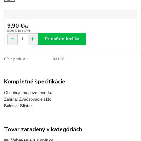
9,90 €
/
ks
8,05 €
bez DPH
Pridať do košíka
Číslo produktu:
33107
Kompletné špecifikácie
Obsahuje mapové merítka
Zahŕňa: Zväčšovacie sklo
Balenie: Blister
Tovar zaradený v kategóriách
Vybavenie a doplnky