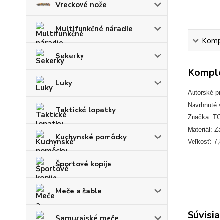
Vreckové nože
Multifunkčné náradie
Kompl
Sekerky
Komple
Luky
Autorské p
Navrhnuté 
Taktické lopatky
Značka: T
Materiál: 
Kuchynské pomôcky
Veľkosť: 7
Športové kopije
Meče a šable
Súvisia
Samurajské meče