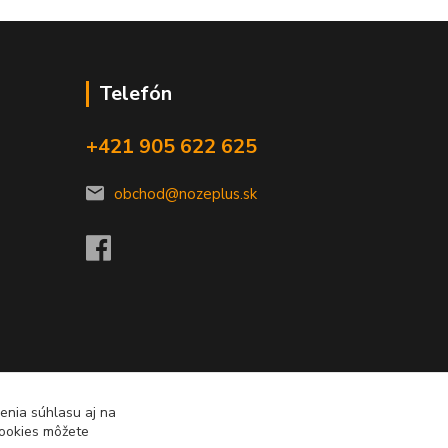
Telefón
+421 905 622 625
obchod@nozeplus.sk
enia súhlasu aj na
cookies môžete