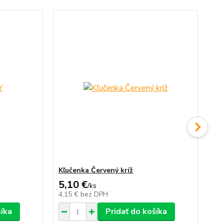
Kľučenka Červený kríž
Kľ
5,10 €
5,
/
ks
4,15 €
bez DPH
4,
šíka
Pridať do košíka