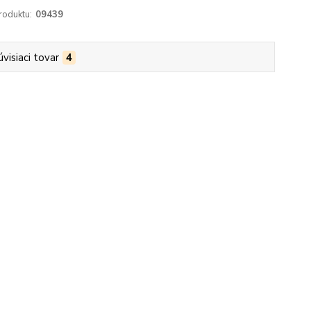
roduktu:
09439
úvisiaci tovar
4