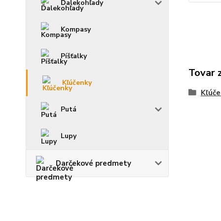
Ďalekohľady
Kompasy
Píšťalky
Tovar 
Kľúčenky
Kľúče
Putá
Lupy
Darčekové predmety