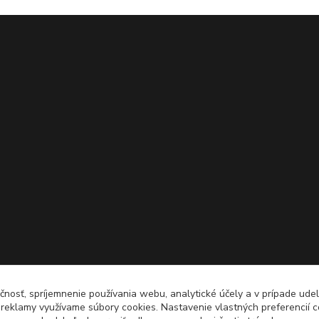
čnosť, spríjemnenie používania webu, analytické účely a v prípade udel
a reklamy využívame súbory cookies. Nastavenie vlastných preferencií 