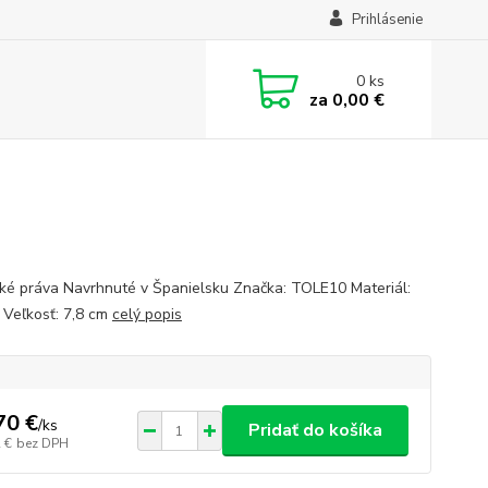
Prihlásenie
0
ks
za
0,00 €
ké práva Navrhnuté v Španielsku Značka: TOLE10 Materiál:
Veľkosť: 7,8 cm
celý popis
70 €
/
ks
Pridať do košíka
 €
bez DPH