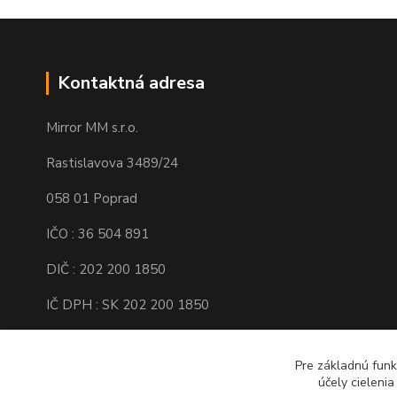
Kontaktná adresa
Mirror MM s.r.o.
Rastislavova 3489/24
058 01 Poprad
IČO : 36 504 891
DIČ : 202 200 1850
IČ DPH : SK 202 200 1850
Spoločnosť je zapísaná v Obchodnom
registri Okresného súdu Prešov, Oddiel :
Pre základnú funk
Sro, Vložka číslo : 16138/P
účely cieleni