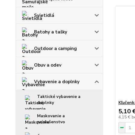
Svietidlá
Batohy a tašky
Outdoor a camping
Obuv a odev
Vybavenie a doplnky
Taktické vybavenie a
doplnky
Kľučenk
5,10 
Maskovanie a
4,15 €
b
príslušenstvo