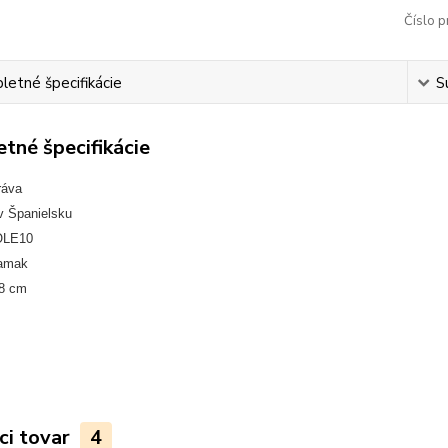
Číslo p
etné špecifikácie
S
tné špecifikácie
ráva
v Španielsku
OLE10
Zamak
,8 cm
ci tovar
4