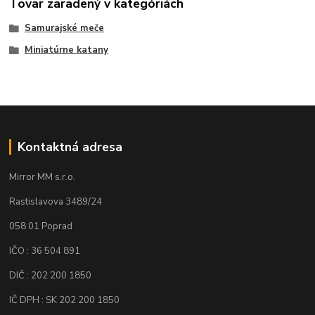
Tovar zaradený v kategóriách
Samurajské meče
Miniatúrne katany
Kontaktná adresa
Mirror MM s.r.o.
Rastislavova 3489/24
058 01 Poprad
IČO : 36 504 891
DIČ : 202 200 1850
IČ DPH : SK 202 200 1850