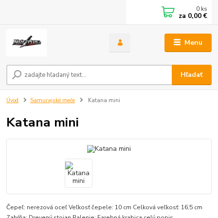
0
ks
za
0,00 €
Menu
Hľadať
Úvod
Samurajské meče
Katana mini
Katana mini
Čepeľ: nerezová oceľ Veľkosť čepele: 10 cm Celková veľkosť: 16,5 cm
Zahŕňa: Drevený stojan Balenie: Farebná krabica
celý popis