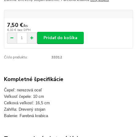
7,50 €
/
ks
6,10 €
bez DPH
Pridať do košíka
Číslo produktu:
33312
Kompletné špecifikácie
Čepeľ: nerezová oceľ
Veľkosť čepele: 10 cm
Celková veľkosť: 16,5 cm
Zahŕňa: Drevený stojan
Balenie: Farebná krabica