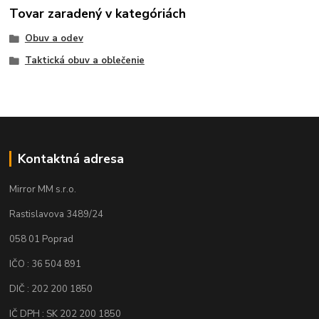
Tovar zaradený v kategóriách
Obuv a odev
Taktická obuv a oblečenie
Kontaktná adresa
Mirror MM s.r.o.
Rastislavova 3489/24
058 01 Poprad
IČO : 36 504 891
DIČ : 202 200 1850
IČ DPH : SK 202 200 1850