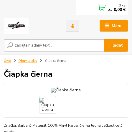
0
ks
za
0,00 €
Menu
Hľadať
Úvod
Obuv a odev
Čiapka čierna
Čiapka čierna
Značka: Barbarič Materiál: 100% Akryl Farba: čierna Jedna veľkosť
celý
popis