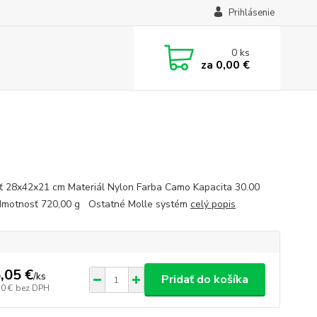
Prihlásenie
0
ks
za
0,00 €
ť 28x42x21 cm Materiál Nylon Farba Camo Kapacita 30.00
 Hmotnosť 720,00 g Ostatné Molle systém
celý popis
,05 €
/
ks
Pridať do košíka
50 €
bez DPH