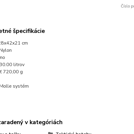
Číslo p
tné špecifikácie
 28x42x21 cm
 Nylon
amo
30.00 litrov
ť 720,00 g
Molle systém
zaradený v kategóriách