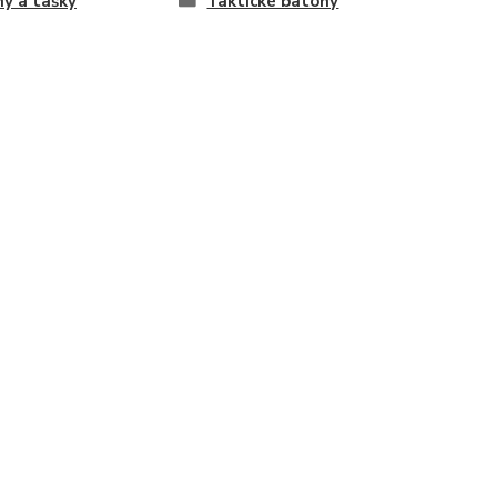
y a tašky
Taktické batohy