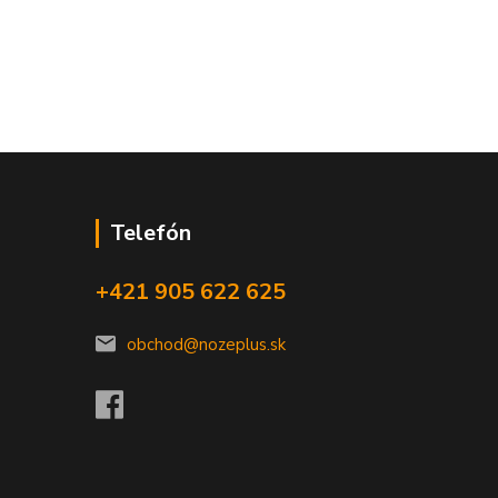
Telefón
+421 905 622 625
obchod@nozeplus.sk