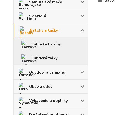
Batoh
Samurajské meče
Svietidlá
Batohy a tašky
Taktické batohy
Taktické tašky
Outdoor a camping
Obuv a odev
Vybavenie a doplnky
Darčekové predmety