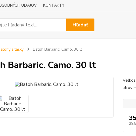
OSOBNÝCH ÚDAJOV
KONTAKTY
Hľadať
atohy a tašky
Batoh Barbaric. Camo. 30 lt
h Barbaric. Camo. 30 lt
Veľkos
litrov
35
28,