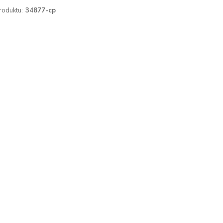
roduktu:
34877-cp