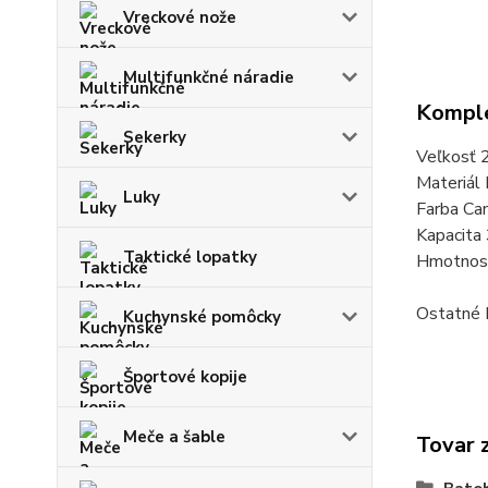
Vreckové nože
Multifunkčné náradie
Komple
Sekerky
Veľkosť
Materiál
Luky
Farba C
Kapacita 
Taktické lopatky
Hmotnos
Ostatné 
Kuchynské pomôcky
Športové kopije
Meče a šable
Tovar 